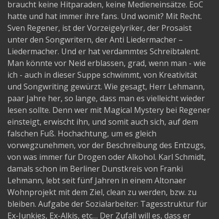
braucht keine Hitparaden, keine Medieneinsätze. EoC
hatte und hat immer ihre fans. Und womit? Mit Recht.
Sven Regener, ist der Vorzeigelyriker, der Prosaist
unter den Songwritern, der Anti Liedermacher –
Liedermacher. Und er hat verdammtes Schreibtalent.
Man könnte vor Neid erblassen, grad, wenn man - wie
ich - auch in dieser Suppe schwimmt, von Kreativität
und Songwriting gewürzt. Wie gesagt, Herr Lehmann,
paar Jahre her, so lange, dass man es vielleicht wieder
lesen sollte. Denn wer mit Magical Mystery bei Regener
einsteigt, erwischt ihn, und somit auch sich, auf dem
falschen Fuß. Hochachtung, um es gleich
vorwegzunehmen, vor der Beschreibung des Entzugs,
von was immer für Drogen oder Alkohol. Karl Schmidt,
damals schon im Berliner Dunstkreis von Franki
Lehmann, lebt seit fünf Jahren in einem Altonaer
Wohnprojekt mit dem Ziel, clean zu werden, bzw. zu
bleiben. Aufgabe der Sozialarbeiter: Tagesstruktur für
Ex-Junkies, Ex-Alkis, etc… Der Zufall will es, dass er