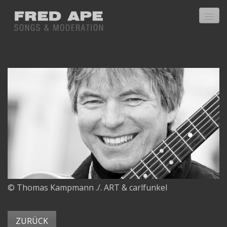
Home
Über mich
CDs
Textbuch
Presse
© Thomas Kampmann ./. ART & carlfunkel
Bücherkiste
Bücherkiste 2006
ZURÜCK