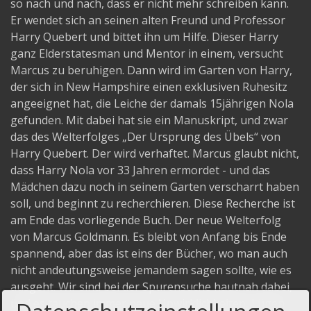
so nach und nach, dass er nicht mehr schreiben kann.
Er wendet sich an seinen alten Freund und Professor
Harry Quebert und bittet ihn um Hilfe. Dieser Harry
ganz Elderstatesman und Mentor in einem, versucht
Marcus zu beruhigen. Dann wird im Garten von Harry,
der sich in New Hampshire einen exklusiven Ruhesitz
angeeignet hat, die Leiche der damals 15jährigen Nola
gefunden. Mit dabei hat sie ein Manuskript, und zwar
das des Welterfolges „Der Ursprung des Übels“ von
Harry Quebert. Der wird verhaftet. Marcus glaubt nicht,
dass Harry Nola vor 33 Jahren ermordet - und das
Mädchen dazu noch in seinem Garten verscharrt haben
soll, und beginnt zu recherchieren. Diese Recherche ist
am Ende das vorliegende Buch. Der neue Welterfolg
von Marcus Goldmann. Es bleibt von Anfang bis Ende
spannend, aber das ist eins der Bücher, wo man auch
nicht andeutungsweise jemandem sagen sollte, wie es
ausgeht. Wir sind bei der Spurensuche hautnah dabei,
und es tauchen immer neue Unwirklichkeiten, Lügen