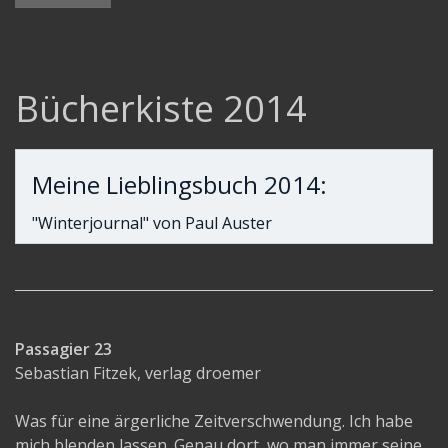
Bücherkiste 2007
Bücherkiste 2008
Bücherkiste 2009
Bücherkiste 2014
Bücherkiste 2010
Bücherkiste 2011
Bücherkiste 2012
Meine Lieblingsbuch 2014:
Bücherkiste 2013
"Winterjournal" von Paul Auster
Bücherkiste 2014
Bücherkiste 2015
Bücherkiste 2016
Bücherkiste 2017
Passagier 23
Sebastian Fitzek, verlag droemer
Bücherkiste 2018
Bücherkiste 2019
Was für eine ärgerliche Zeitverschwendung. Ich habe
mich blenden lassen. Genau dort, wo man immer seine